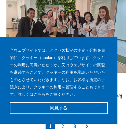
当ウェブサイトでは、アクセス状況の測定・分析を目
的に、クッキー（cookie）を利用しています。クッキ
ーの利用に同意いただくか、又はウェブサイトの閲覧
を継続することで、クッキーの利用を承認いただいた
サステナビリティ
その他
ものとさせていただきます。なお、お客様は所定の手
続きにより、クッキーの利用を管理することもできま
2024年09月19日
す。
詳しくはこちらをご覧ください。
当社海外現地法人のTHAI ESCORP LTD.が古着の制服を寄付
しました
同意する
1
2
3